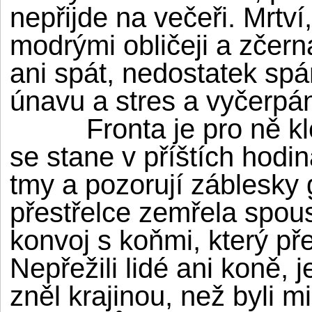
nepřijde na večeři. Mrtví
modrými obličeji a zčerna
ani spát, nedostatek s
únavu a stres a vyčerpán
Fronta je pro ně klec,
se stane v příštích hodi
tmy a pozorují záblesky 
přestřelce zemřela spou
konvoj s koňmi, který př
Nepřežili lidé ani koně, 
zněl krajinou, než byli m