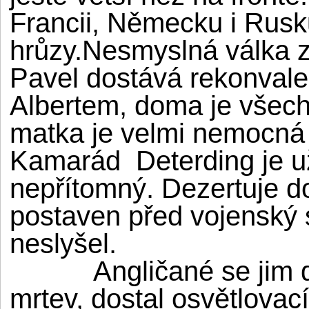
Francii, Německu i Rusk
hrůzy.Nesmyslná válka z
Pavel dostává rekonvale
Albertem, doma je všech
matka je velmi nemocná 
Kamarád Deterding je u
nepřítomný. Dezertuje d
postaven před vojenský 
neslyšel.
Angličané se jim dostá
mrtev, dostal osvětlovac