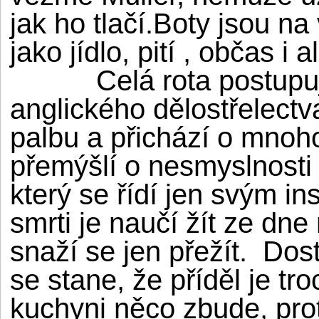
jak ho tlačí.Boty jsou na
jako jídlo, pití , občas i 
Celá rota postupuje d
anglického dělostřelect
palbu a přichází o mno
přemýšlí o nesmyslnosti 
který se řídí jen svým i
smrti je naučí žít ze dne
snaží se jen přežít. Dost
se stane, že příděl je tro
kuchyni něco zbude, pro