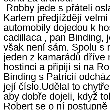
Robby jede s přáteli osl
Karlem předjíždějí velm
automobily dojedou k hos
cadillaca , pan Binding,
však není sám. Spolu s ní
jeden z kamarádů dříve 
hostinci a připijí si na
Binding s Patricií odchá
její číslo.Udělal to chyt
aby dobře dojeli, když to
Robert se o ní postupně 