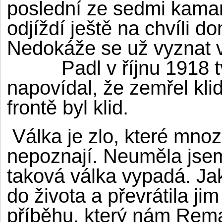
poslední ze sedmi kamar
odjíždí ještě na chvíli d
Nedokáže se už vyznat v
Padl v říjnu 1918 tvář
napovídal, že zemřel kl
frontě byl klid.
Válka je zlo, které mnoz
nepoznají. Neuměla jsem 
taková válka vypadá. Jak
do života a převrátila j
příběhu, který nám Remar