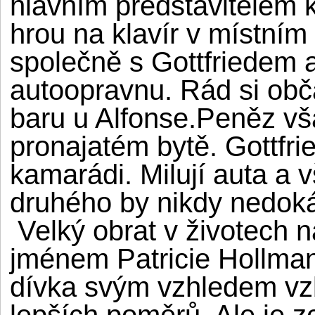
hlavním představitelem k
hrou na klavír v místní
společně s Gottfriedem a
autoopravnu. Rád si obč
baru u Alfonse.Peněz vš
pronajatém bytě. Gottfrie
kamarádi. Milují auta a 
druhého by nikdy nedokáz
Velký obrat v životech n
jménem Patricie Hollma
dívka svým vzhledem vz
lepších poměrů. Ale je z