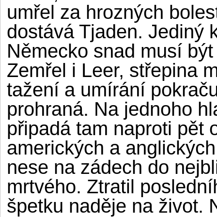
umřel za hrozných boles
dostává Tjaden. Jediný 
Německo snad musí být u
Zemřel i Leer, střepina m
tažení a umírání pokraču
prohraná. Na jednoho h
připadá tam naproti pět 
amerických a anglických.
nese na zádech do nejbl
mrtvého. Ztratil posledníh
špetku naděje na život. 