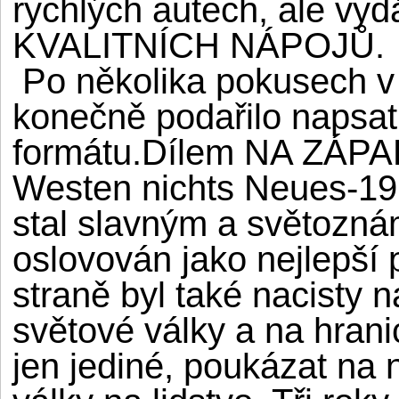
rychlých autech, ale vy
KVALITNÍCH NÁPOJŮ.
Po několika pokusech v l
konečně podařilo napsat
formátu.Dílem NA ZÁP
Westen nichts Neues-1929
stal slavným a světoz
oslovován jako nejlepší 
straně byl také nacisty n
světové války a na hran
jen jediné, poukázat na