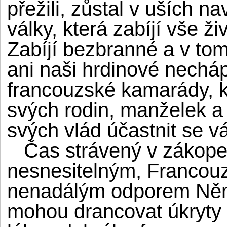
přežili, zůstal v uších 
války, která zabíjí vše živ
Zabíjí bezbranné a v to
ani naši hrdinové nechá
francouzské kamarády, kt
svých rodin, manželek a d
svých vlád účastnit se vá
Čas strávený v zákopec
nesnesitelným, Francouzi
nenadálým odporem Němc
mohou drancovat úkryty 