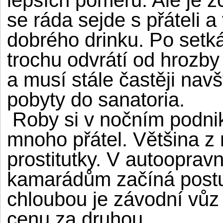
se ráda sejde s přáteli a 
dobrého drinku. Po setká
trochu odvrátí od hrozby
a musí stále častěji nav
pobyty do sanatoria.
Roby si v nočním podniku
mnoho přátel. Většina z 
prostitutky. V autoopra
kamarádům začíná postup
chloubou je závodní vůz 
cenu za druhou.