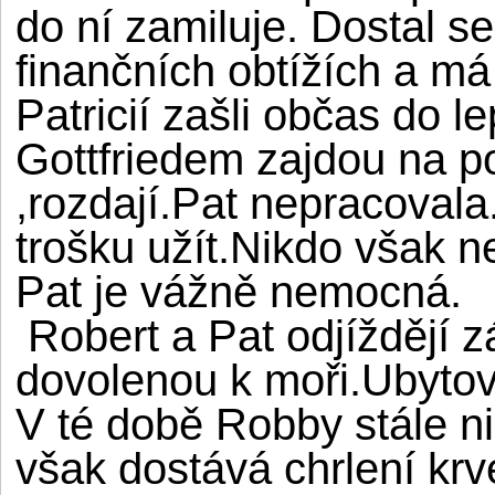
do ní zamiluje. Dostal s
finančních obtížích a má
Patricií zašli občas do 
Gottfriedem zajdou na pou
,rozdají.Pat nepracovala
trošku užít.Nikdo však n
Pat je vážně nemocná.
Robert a Pat odjíždějí
dovolenou k moři.Ubytova
V té době Robby stále ni
však dostává chrlení krv