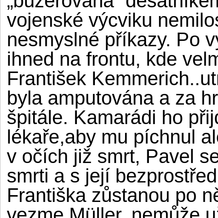
„buzerována“ desátníkem
vojenské výcviku nemil
nesmyslné příkazy. Po v
ihned na frontu, kde vel
František Kemmerich..ut
byla amputována a za hr
špitále. Kamarádi ho přij
lékaře,aby mu píchnul a
v očích již smrt, Pavel s
smrti a s její bezprostře
Františka zůstanou po n
vezme Müller, nemůže už