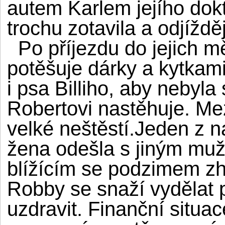
autem Karlem jejího dok
trochu zotavila a odjíždě
Po příjezdu do jejich m
potěšuje dárky a kytkami
i psa Billiho, aby nebyl
Robertovi nastěhuje. Mez
velké neštěstí.Jeden z 
žena odešla s jiným muž
blížícím se podzimem zho
Robby se snaží vydělat 
uzdravit. Finanční situac