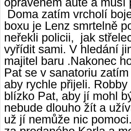
opraveném autě a musí p
Doma zatím vrcholí boje
boxu je Lenz smrtelně po
neřekli policii, jak střel
vyřídit sami. V hledání j
majitel baru .Nakonec ho
Pat se v sanatoriu zatím
aby rychle přijeli. Robby
blízko Pat, aby jí mohl bý
nebude dlouho žít a užívá
už jí nemůže nic pomoc
za prodaného Karla a mor