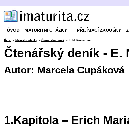
ÚVOD
MATURITNÍ OTÁZKY
PŘIJÍMACÍ ZKOUŠKY
Z
Úvod
»
Maturitní otázky
»
Čtenářský deník
» E. M. Remarque
Čtenářský deník - E.
Autor: Marcela Cupáková
1.Kapitola – Erich Ma