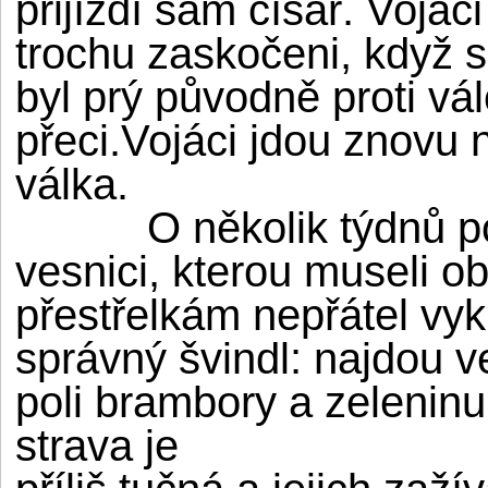
přijíždí sám císař. Vojáci
trochu zaskočeni, když se
byl prý původně proti vá
přeci.Vojáci jdou znovu 
válka.
O několik týdnů pozdě
vesnici, kterou museli o
přestřelkám nepřátel vykli
správný švindl: najdou v
poli brambory a zeleninu
strava je