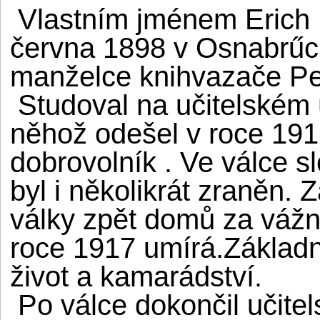
Vlastním jménem Erich 
června 1898 v Osnabrűc
manželce knihvazače Pe
Studoval na učitelském 
něhož odešel v roce 191
dobrovolník . Ve válce s
byl i několikrát zraněn. 
války zpět domů za váž
roce 1917 umírá.Základní
život a kamarádství.
Po válce dokončil učitel