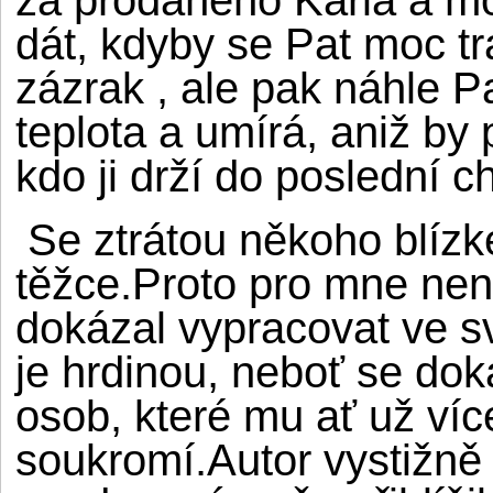
dát, kdyby se Pat moc tr
zázrak , ale pak náhle Pa
teplota a umírá, aniž by
kdo ji drží do poslední c
Se ztrátou někoho blízké
těžce.Proto pro mne nen
dokázal vypracovat ve s
je hrdinou, neboť se doká
osob, které mu ať už ví
soukromí.Autor vystižně