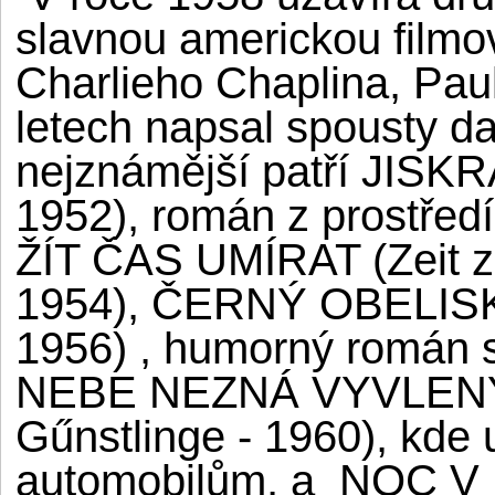
slavnou americkou film
Charlieho Chaplina, Pau
letech napsal spousty d
nejznámější patří JISK
1952), román z prostřed
ŽÍT ČAS UMÍRAT (Zeit zu
1954), ČERNÝ OBELISK 
1956) , humorný román s
NEBE NEZNÁ VYVLENÝC
Gűnstlinge - 1960), kde u
automobilům, a NOC V