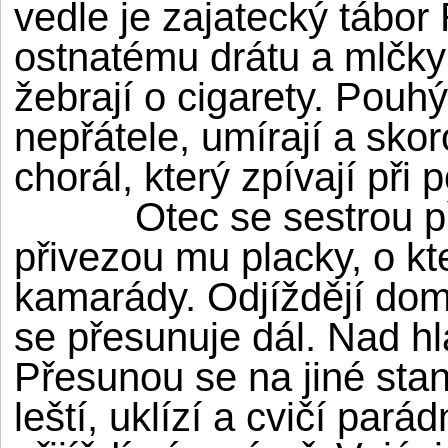
vedle je zajatecký tábor
ostnatému drátu a mlčky 
žebrají o cigarety. Pouhý
nepřátele, umírají a sko
chorál, který zpívají při 
Otec se sestrou přije
přivezou mu placky, o kt
kamarády. Odjíždějí do
se přesunuje dál. Nad hla
Přesunou se na jiné stan
leští, uklízí a cvičí par