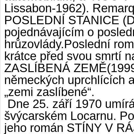
Lissabon-1962). Remarqu
POSLEDNÍ STANICE (Der 
pojednávajícím o posled
hrůzovlády.Poslední rom
krátce před svou smrtí n
ZASLÍBENÁ ZEMĚ(1999)
německých uprchlících a
„zemi zaslíbené“.
Dne 25. září 1970 umír
švýcarském Locarnu. Po
jeho román STÍNY V RÁJ