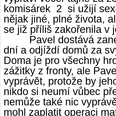
komisárek 2 si užijí sex
nějak jiné, plné života, a
se již příliš zakořenila v
Pavel dostává zanedl
dní a odjíždí domů za svý
Doma je pro všechny hrdi
zážitky z fronty, ale Pave
vyprávět, protože by jeh
nikdo si neumí vůbec pře
nemůže také nic vyprávě
mohl zaplatit operaci ma