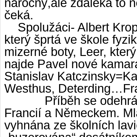
náročný,ale zdaleka to ne
čeká.
Spolužáci- Albert Kropp
který šprtá ve škole fyz
mizerné boty, Leer, kte
najde Pavel nové kamará
Stanislav Katczinsky=Ka
Westhus, Deterding…Fr
Příběh se odehrává 
Francií a Německem. Mla
vyhnána ze školních lav