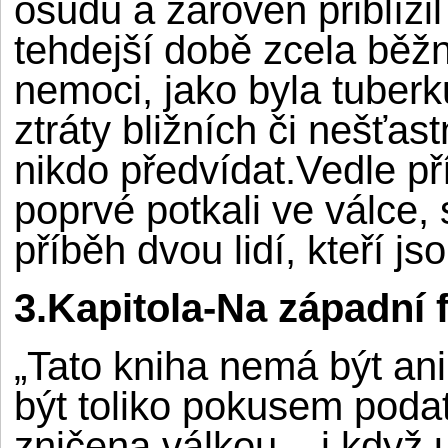
osudu a zárověn přiblížil
tehdejší době zcela běžn
nemoci, jako byla tuberku
ztráty bližních či nešťa
nikdo předvídat.Vedle př
poprvé potkali ve válce,
příběh dvou lidí, kteří j
3.Kapitola-Na západní f
„Tato kniha nemá být an
být toliko pokusem podat
zničena válkou – i když 