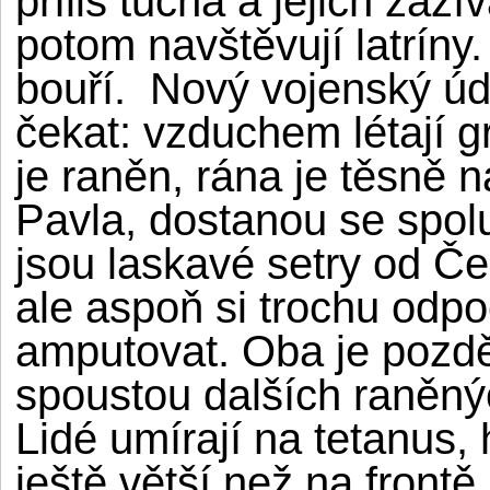
příliš tučná a jejich zaž
potom navštěvují latríny.
bouří. Nový vojenský ú
čekat: vzduchem létají gr
je raněn, rána je těsně 
Pavla, dostanou se spol
jsou laskavé setry od Če
ale aspoň si trochu odp
amputovat. Oba je pozd
spoustou dalších raněný
Lidé umírají na tetanus
ještě větší než na frontě