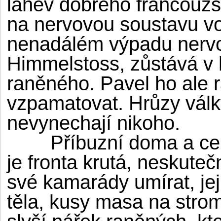
láhev dobrého francouz
na nervovou soustavu voj
nenadálém výpadu nervo
Himmelstoss, zůstává v k
raněného. Pavel ho ale 
vzpamatovat. Hrůzy válk
nevynechají nikoho.
Příbuzní doma a celé r
je fronta krutá, neskuteč
své kamarády umírat, jej
těla, kusy masa na strom