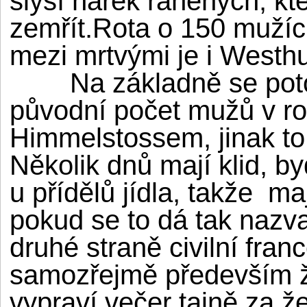
slyší nářek raněných, kte
zemřít.Rota o 150 mužíc
mezi mrtvými je i Westh
Na základně se potom 
původní počet mužů v ro
Himmelstossem, jinak to
Několik dnů mají klid, b
u přídělů jídla, takže ma
pokud se to dá tak nazva
druhé straně civilní fra
samozřejmě především ž
vypraví večer tajně za