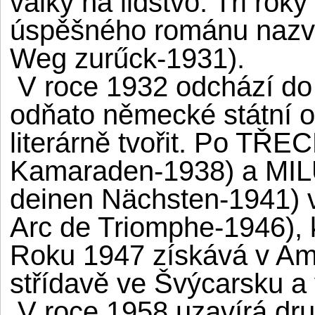
války na lidstvo. Tři rok
úspěšného románu naz
Weg zurűck-1931).
V roce 1932 odchází do
odňato německé státní o
literárně tvořit. Po 
Kamaraden-1938) a MI
deinen Nächsten-1941)
Arc de Triomphe-1946), k
Roku 1947 získává v Amer
střídavě ve Švýcarsku a
V roce 1958 uzavírá dru