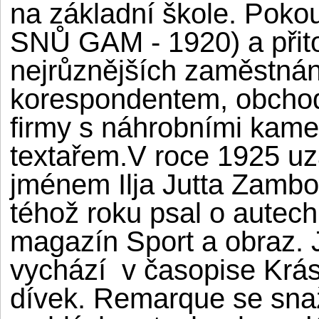
na základní škole. Pokouš
SNŮ GAM - 1920) a přito
nejrůznějších zaměstnán
korespondentem, obchod
firmy s náhrobními kam
textařem.V roce 1925 uza
jménem Ilja Jutta Zambo
téhož roku psal o autech
magazín Sport a obraz. 
vychází v časopise Krás
dívek. Remarque se snaží