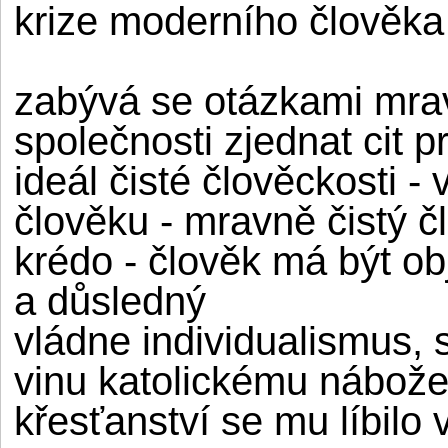
krize moderního člověka
zabývá se otázkami mravn
společnosti zjednat cit p
ideál čisté člověckosti -
člověku - mravně čistý č
krédo - člověk má být obj
a důsledný
vládne individualismus, 
vinu katolickému nábože
křesťanství se mu líbilo