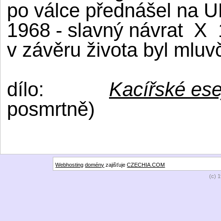
po válce přednášel na UK
1968 - slavný návrat
X
v závěru života byl mluv
dílo:
Kacířské esej
posmrtně)
Webhosting
domény
zajišťuje
CZECHIA.COM
(c) 