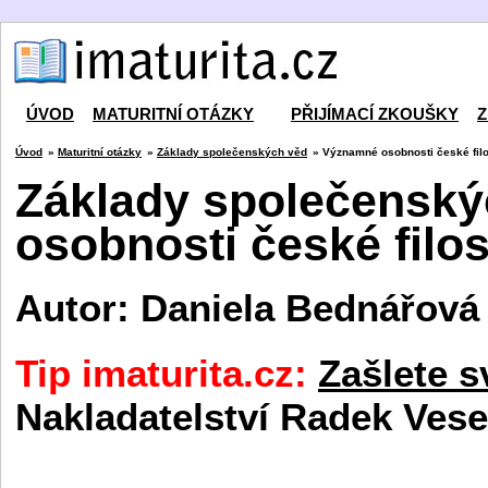
ÚVOD
MATURITNÍ OTÁZKY
PŘIJÍMACÍ ZKOUŠKY
Z
Úvod
»
Maturitní otázky
»
Základy společenských věd
» Významné osobnosti české filo
Základy společenský
osobnosti české filos
Autor: Daniela Bednářová
Tip imaturita.cz:
Zašlete s
Nakladatelství Radek Vese