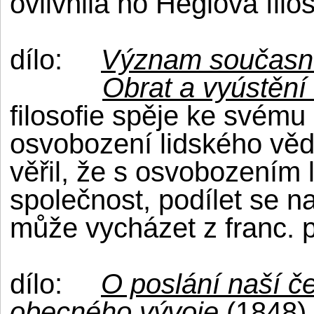
ovlivnila ho Heglova filos
dílo:
Význam současn
Obrat a vyústění d
filosofie spěje ke svému ú
osvobození lidského vě
věřil, že s osvobozením
společnost, podílet se n
může vycházet z franc. p
dílo:
O poslání naší če
obecného vývoje
(1848)