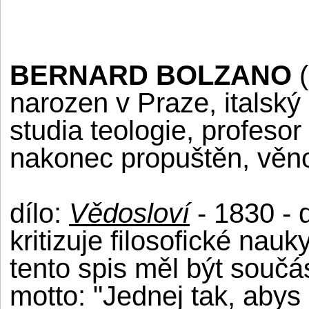
BERNARD BOLZANO
(
narozen v Praze, italský
studia teologie, profeso
nakonec propuštěn, věno
dílo:
Vědosloví
- 1830 - 
kritizuje filosofické nauk
tento spis měl být součá
motto: "Jednej tak, abys