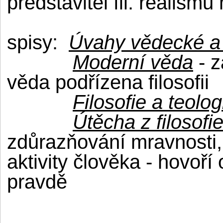
představitel fil. realism
spisy:
Úvahy vědecké a f
Moderní věda
- z
věda podřízena filosofii
Filosofie a teolog
Útěcha z filosofi
zdůrazňování mravnosti,
aktivity člověka - hovoř
pravdě