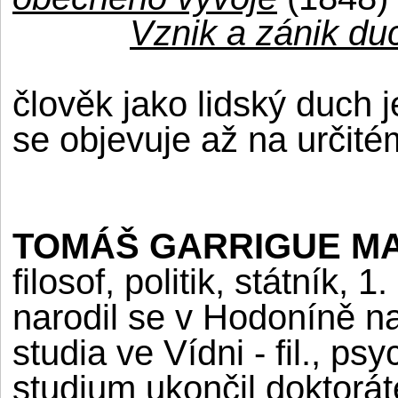
Vznik a zánik du
člověk jako lidský duch j
se objevuje až na určité
TOMÁŠ GARRIGUE M
filosof, politik, státník,
narodil se v Hodoníně n
studia ve Vídni - fil., ps
studium ukončil doktorát