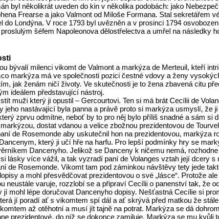
án byl několikrát uveden do kin v několika podobách: jako Nebezpe
hena Frearse a jako Valmont od Miloše Formana. Stal sekretářem v
l do Londýna. V roce 1793 byl uvězněn a v prosinci 1794 osvobozen, j
byl proslulým šéfem Napoleonova dělostřelectva a umřel na následky
sti
u bývalí milenci vikomt de Valmont a markýza de Merteuil, kteří int
mco markýza má ve společnosti pozici čestné vdovy a ženy vysokých 
ím, jak ženám ničí životy. Ve skutečnosti je to žena zbavená citu př
 ideálem představující nástroj.
t muži který ji opustil – Gercourtovi. Ten si má brát Cecílii de Vola
by jeho nastávající byla panna a právě proto si markýza usmyslí, že ji
terý zprvu odmítne, neboť by to pro něj bylo příliš snadné a sám si d
 markýzou, dostat vdanou a velice zbožnou prezidentovou de Tourve
u paní de Rosemonde aby uskutečnil hon na prezidentovou, markýza 
 Dancenym, který ji učí hře na harfu. Pro lepší podmínky hry se mark
ůvěrníkem Dancenyho. Jelikož se Danceny k ničemu nemá, rozhodn
si lásky více vážil, a tak vyzradí paní de Volanges vztah její dcery s 
ní de Rosemonde. Vikomt tam pod záminkou návštěvy tety jede takté
pisy a mohl přesvědčovat prezidentovou o své „lásce“. Protože ale
neustále varuje, rozzlobí se a připraví Cecílii o panenství tak, že od
by jí mohl lépe doručovat Dancenyho dopisy. Nešťastná Cecílie si pr
terá jí poradí ať s vikomtem spí dál a ať skrývá před matkou že stá
vikomtem až otěhotní a musí jít tajně na potrat. Markýza se dá doh
e prezidentové, do níž se dokonce zamiluje. Markýza se mu kvůli 