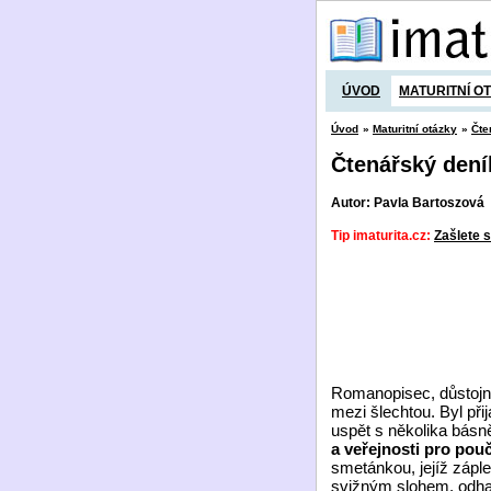
ÚVOD
MATURITNÍ O
Úvod
»
Maturitní otázky
»
Čte
Čtenářský den
Autor: Pavla Bartoszová
Tip imaturita.cz:
Zašlete s
Romanopisec, důstojní
mezi šlechtou. Byl při
uspět s několika básně
a veřejnosti pro pouč
smetánkou, jejíž zápl
svižným slohem, odhalu