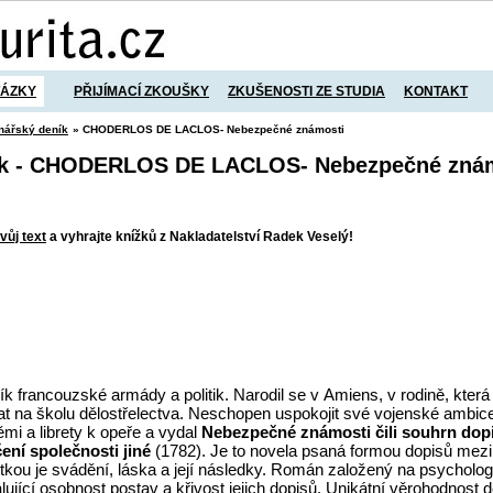
TÁZKY
PŘIJÍMACÍ ZKOUŠKY
ZKUŠENOSTI ZE STUDIA
KONTAKT
nářský deník
» CHODERLOS DE LACLOS- Nebezpečné známosti
ík - CHODERLOS DE LACLOS- Nebezpečné zná
vůj text
a vyhrajte knížků z Nakladatelství Radek Veselý!
k francouzské armády a politik. Narodil se v Amiens, v rodině, kter
jat na školu dělostřelectva. Neschopen uspokojit své vojenské ambic
mi a librety k opeře a vydal
Nebezpečné známosti čili souhrn dopi
ení společnosti jiné
(1782). Je to novela psaná formou dopisů mez
etkou je svádění, láska a její následky. Román založený na psycholo
jící osobnost postav a křivost jejich dopisů. Unikátní věrohodnost děj