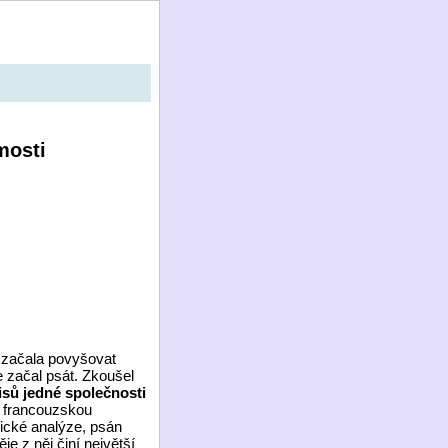
mosti
á začala povyšovat
e začal psát. Zkoušel
sů jedné společnosti
i francouzskou
gické analýze, psán
e z něj činí největší