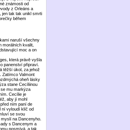
čné známosti od
évody z Orleáns a
en tak tak unikl smrti
 horečky během
rikami naruší všechny
morálních kvalit,
edstavující moc a on
nges, která právě vyšla
 o panenství připraví.
á těžší úkol, za jehož
l. Zatímco Valmont
rozdmýchá oheň lásky
ýza stane Cecíliinou
e se mu markýza
ním. Cecílie je
ž, aby jí mohl
 před ním paní de
 ní vyloudí klíč od
omluví se svou
le myslí na Dancenyho.
romady s Dancenym a
tomu posmívá, a tak