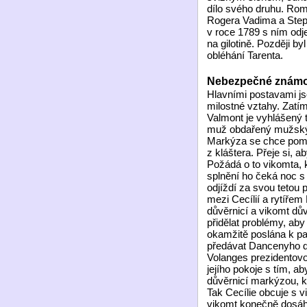
dílo svého druhu. Rom
Rogera Vadima a Step
v roce 1789 s ním odje
na gilotině. Později 
obléhání Tarenta.
Nebezpečné známo
Hlavními postavami jso
milostné vztahy. Zatí
Valmont je vyhlášený t
muž obdařený mužským
Markýza se chce pomstí
z kláštera. Přeje si, a
Požádá o to vikomta, k
splnění ho čeká noc s
odjíždí za svou teto
mezi Cecílií a rytířem
důvěrnicí a vikomt d
přidělat problémy, aby 
okamžitě poslána k pa
předávat Dancenyho do
Volanges prezidentovou 
jejího pokoje s tím, a
důvěrnicí markýzou, k
Tak Cecílie obcuje s 
vikomt konečně dosáhn