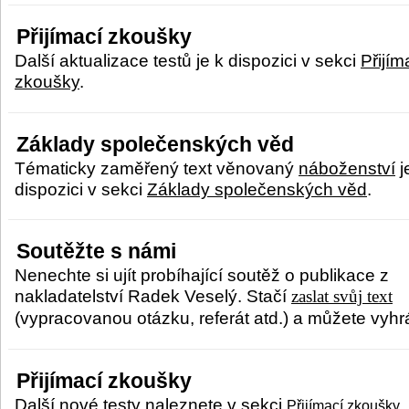
Přijímací zkoušky
Další aktualizace testů je k dispozici v sekci
Přijím
zkoušky
.
Základy společenských věd
Tématicky zaměřený text věnovaný
náboženství
j
dispozici v sekci
Základy společenských věd
.
Soutěžte s námi
Nenechte si ujít probíhající soutěž o publikace z
nakladatelství Radek Veselý. Stačí
zaslat svůj text
(vypracovanou otázku, referát atd.) a můžete vyhrá
Přijímací zkoušky
Další nové testy naleznete v sekci
.
Přijímací zkoušky