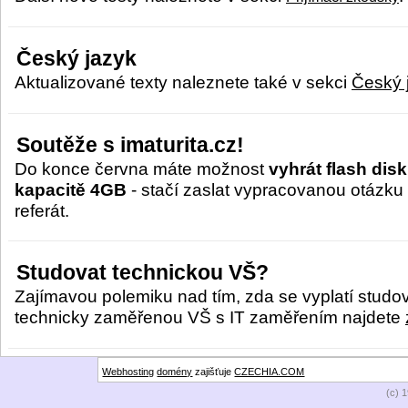
Český jazyk
Aktualizované texty naleznete také v sekci
Český 
Soutěže s imaturita.cz!
Do konce června máte možnost
vyhrát flash disk
kapacitě 4GB
- stačí zaslat vypracovanou otázku
referát.
Studovat technickou VŠ?
Zajímavou polemiku nad tím, zda se vyplatí studo
technicky zaměřenou VŠ s IT zaměřením najdete
Webhosting
domény
zajišťuje
CZECHIA.COM
(c) 